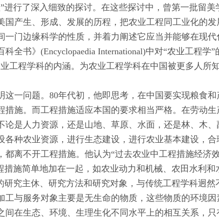
工程”进行了深入细致的探讨。在这些探讨中，曾第一批留
美国产生、形成、发展的历程，把农业工程同工业化的发
间一门边缘科学的性质，并着力阐述它应当并能够在现代
ncyclopaedia International)中对“农业
农业工程学科的内涵。为农业工程学科在中国被更多人所
明这一问题。80年代初，他即思考，在中国要实现粮食
程措施。而工程措施适应本国的要求相当严格。在劳动生
不论是人力资源，还是山地、草原、水面，还是林、木、
设各种农业资源，进行生态建设，进行农业基本建设，合
，都离不开工程措施。他认为“过去农业中工程措施经济效
工程措施简单地加在一起，如农业动力和机械、农田水利和
系的研究主休、研究方法和研究对象，与传统工程学科迥然
加工与服务对象主要是无生命的物质，这些物质的环境因
之间在生态、环境、生理生化不同水平上的相互关系，只