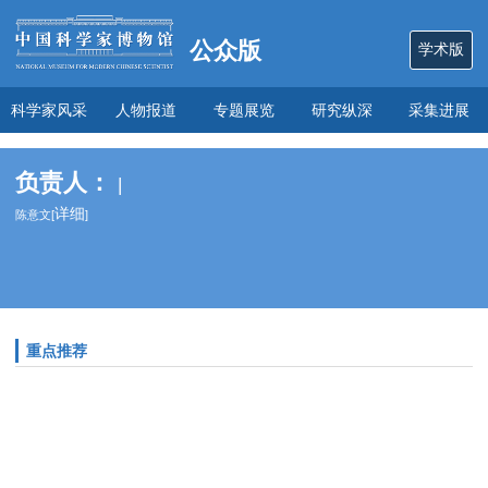
公众版
学术版
科学家风采
人物报道
专题展览
研究纵深
采集进展
数说
关于本馆
负责人：
|
详细
陈意文[
]
重点推荐