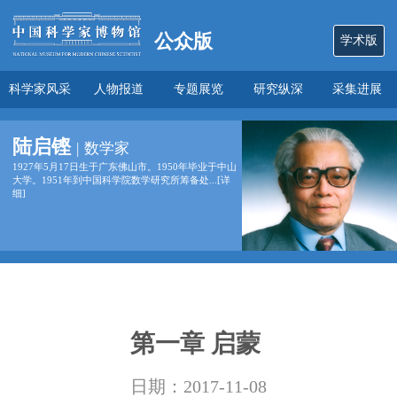
公众版
学术版
科学家风采
人物报道
专题展览
研究纵深
采集进展
数说
关于本馆
陆启铿
|
数学家
1927年5月17日生于广东佛山市。1950年毕业于中山
大学。1951年到中国科学院数学研究所筹备处...[
详
细
]
第一章 启蒙
日期：2017-11-08