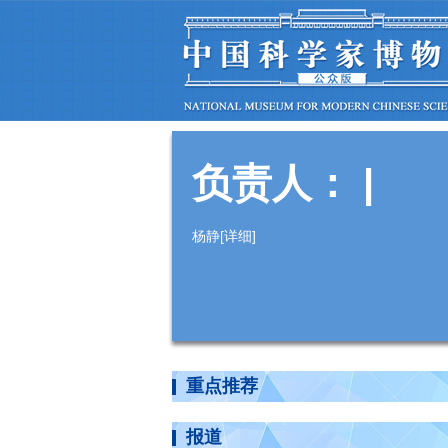
负责人：
|
杨静[
详细
]
重点推荐
报道