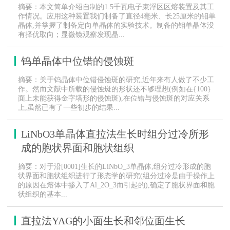
摘要：本文简单介绍自制的1.5千瓦电子束浮区区熔装置及其工
作情况。应用这种装置我们制备了直径4毫米、长25厘米的钼单
晶体,并掌握了制备定向单晶体的实验技术。制备的钼单晶体没
有择优取向；显微镜观察发现晶...
钨单晶体中位错的侵蚀斑
摘要：关于钨晶体中位错侵蚀斑的研究,近年来有人做了不少工
作。然而文献中所载的侵蚀斑的形状还不够理想(例如在{100}
面上未能获得金字塔形的侵蚀斑),在位错与侵蚀斑的对应关系
上,虽然已有了一些初步的结果...
LiNbO3单晶体直拉法生长时组分过冷所形
成的胞状界面和胞状组织
摘要：对于沿[0001]生长的LiNbO_3单晶体,组分过冷形成的胞
状界面和胞状组织进行了形态学的研究(组分过冷是由于操作上
的原因在熔体中掺入了Al_2O_3而引起的),确定了胞状界面和胞
状组织的基本...
直拉法YAG的小面生长和邻位面生长