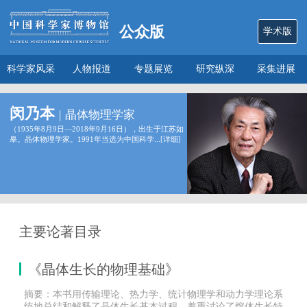
公众版
学术版
科学家风采
人物报道
专题展览
研究纵深
采集进展
数说
关于本馆
闵乃本
|
晶体物理学家
（1935年8月9日—2018年9月16日），出生于江苏如
皋。晶体物理学家。1991年当选为中国科学...[
详细
]
主要论著目录
《晶体生长的物理基础》
摘要：本书用传输理论、热力学、统计物理学和动力学理论系
统地总结和解释了晶体生长基本过程，着重讨论了熔体生长特