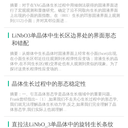
摘要：对于在YAG晶体生长过程中用倾倒法获得的固液界面进
行了宏观观测和显微研究。确定了沿不同取向生长的固液界面
上出现的小面的面指数。在〈001〉生长的凹形固液界面上观测
到{112}小面；并对其邻位面进...
LiNbO3单晶体中生长区边界处的界面形态
和错配
摘要：从熔体中生长晶体吋固液界面上经常有小面(fscet)出现,
在小面生长区邻近往往观测到长程弹性应变场；溶液生长的晶
体中,在不同生长区(锥)交界处也有人观测到类似的现象。为了
探讨这类长程弹性应变场的...
晶体生长过程中的形态稳定性
摘要：一、引言晶体形态学是晶体生长领域中的重要问题。
Frank曾经指出~〔1〕,如果我们不去关心生长过程中的形态学,
我们就无法理解晶体生长动力学,反之,如果我们完全理解了晶
体形态学,我们实际上也就理解...
直拉法LiNbO_3单晶体中的旋转生长条纹