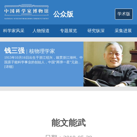
公众版
学术版
科学家风采
人物报道
专题展览
研究纵深
采集进展
数说
关于本馆
钱三强
|
核物理学家
1913年10月16日出生于浙江绍兴，籍贯浙江湖州。中
国原子能科学事业的创始人，中国“两弹一星”元勋...
[
详细
]
能文能武