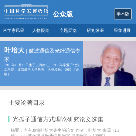
公众版
学术版
科学家风采
人物报道
专题展览
研究纵深
采集进展
数说
关于本馆
叶培大
|
微波通信及光纤通信专
家
1915年10月18日生于上海南汇。1938年毕业于北洋
工学院。北京邮电大学教授、名誉校长。1980...[
详
细
]
主要论著目录
光孤子通信方式理论研究论文选集
摘要：内有39篇叶培大先生的论文 作者：叶培大 来源（出
处）：北邮无线系光通信教研室 发表日期：199601