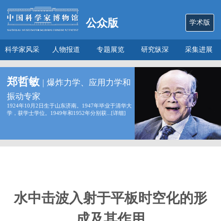
公众版
学术版
科学家风采
人物报道
专题展览
研究纵深
采集进展
数说
关于本馆
郑哲敏
|
爆炸力学、应用力学和
振动专家
1924年10月2日生于山东济南。1947年毕业于清华大
学，获学士学位。1949年和1952年分别获...[
详细
]
水中击波入射于平板时空化的形
成及其作用