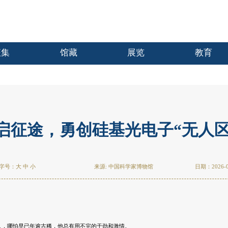
征集
馆藏
展览
教育
启征途，勇创硅基光电子“无人区” 
字号：
大
中
小
来源: 中国科学家博物馆
日期：2026-0
人，哪怕早已年逾古稀，他总有用不完的干劲和激情。