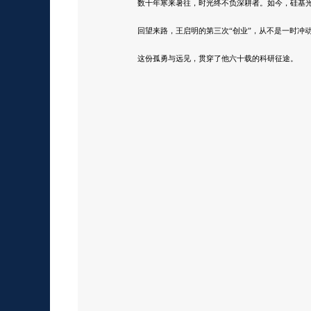
数十年寒来暑往，时光终不负深耕者。如今，硅基
回望来路，王启明的第三次“创业”，从不是一时冲
这份孤勇与远见，贯穿了他六十载的科研征途。