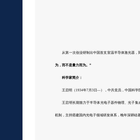
从第一次创业研制出中国首支室温
半导体激光器
，
为，而不是量力而为。”
科学家简介：
王启明（1934年7月3日—），
中共党员，中国科学
王启明长期致力于半导体光电子器件物理、光子集
机制，主持搭建国内光电子领域研发体系，晚年深耕硅