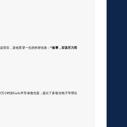
，这背后，是他贯穿一生的科研信条：
“做事，应该尽力而
0万小时的
GaAs
半导体激光器，提出了多项光电子学理论