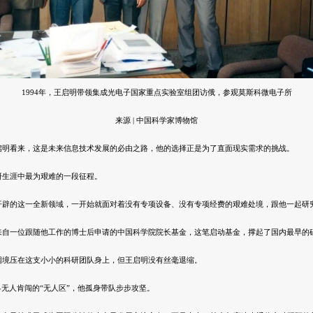
1994年，王启明带领集成光电子国家重点实验室组团访俄，参观莫斯科微电子所
来源 | 中国科学家博物馆
启明看来，这是未来信息技术发展的必由之路，他的选择正是为了直面现实需求的挑战。
研生涯中最为艰难的一段征程。
开辟的这一全新领域，一开始就面对着没有专项设备、没有专项经费的艰难处境，跟他一起研
来自一位跟随他工作的博士后申请的中国科学院院长基金，这笔启动基金，撑起了国内最早的
困境压在这支小小的科研团队身上，但王启明没有丝毫退缩。
界无人肯闯的“无人区”，他孤身带队步步攻坚。