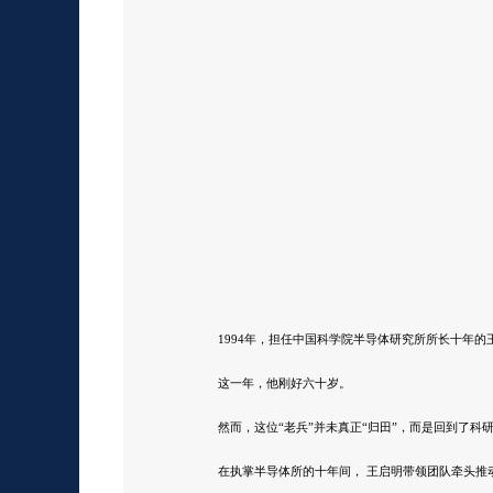
1994年，担任中国科学院半导体研究所所长十年
这一年，他刚好六十岁。
然而，这位“老兵”并未真正“归田”，而是回到了科
在执掌半导体所的十年间， 王启明带领团队牵头推