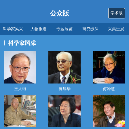
公众版
学术版
科学家风采
人物报道
专题展览
研究纵深
采集进展
数说
关于本馆
王大珩
黄旭华
何泽慧