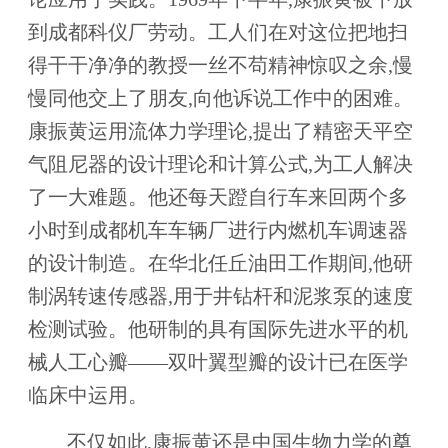
到成都科仪厂劳动。工人们在对这位把地扫
得干干净净的教授一丝不苟精神惊叹之余,慢
慢同他交上了朋友,向他诉说工作中的困难。
康振黄运用流体力学理论,提出了精密天平空
气阻尼器的设计理论和计算公式,为工人解决
了一大难题。他还每天蹬自行车来回两个多
小时到成都机车车辆厂进行内燃机车调速器
的设计制造。在华北任丘油田工作期间,他研
制涡转速传感器,用于井钻杆和泥浆泵的速度
检测试验。他研制的具有国际先进水平的机
械人工心瓣——双叶翼型瓣的设计已在医学
临床中运用。
不仅如此,康振黄还是中国生物力学的奠