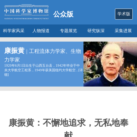
公众版
学术版
科学家风采
人物报道
专题展览
研究纵深
采集进展
数说
关于本馆
康振黄
|
工程流体力学家、生物
力学家
1920年6月1日出生于山西五台县，1942年毕业于中
央大学航空工程系，1949年获美国纽约大学航空...[
详
细
]
康振黄：不懈地追求，无私地奉
献