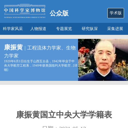
公众版
学术版
科学家风采
人物报道
专题展览
研究纵深
采集进展
数说
关于本馆
康振黄
|
工程流体力学家、生物
力学家
1920年6月1日出生于山西五台县，1942年毕业于中
央大学航空工程系，1949年获美国纽约大学航空...[
详
细
]
康振黄国立中央大学学籍表