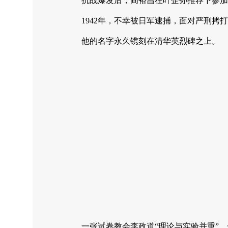
抗战爆发后，阎裕昌在叶企孙推荐下参加
1942年，不幸被日军逮捕，面对严刑拷
他的名字永久镌刻在清华英烈碑之上。
一张试卷教会李政道“理论与实验并重”