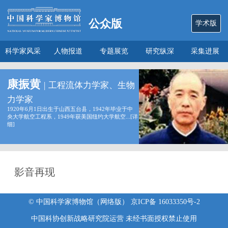
公众版
学术版
科学家风采
人物报道
专题展览
研究纵深
采集进展
数说
关于本馆
康振黄
|
工程流体力学家、生物
力学家
1920年6月1日出生于山西五台县，1942年毕业于中
央大学航空工程系，1949年获美国纽约大学航空...[
详
细
]
影音再现
© 中国科学家博物馆（网络版） 京ICP备 16033350号-2
中国科协创新战略研究院运营 未经书面授权禁止使用